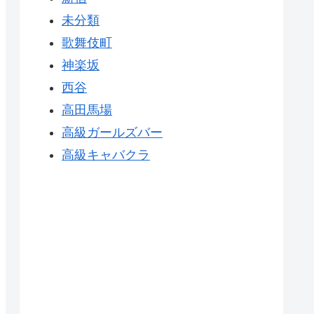
未分類
歌舞伎町
神楽坂
西谷
高田馬場
高級ガールズバー
高級キャバクラ