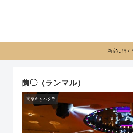
新宿に行く
蘭◯（ランマル）
高級キャバクラ